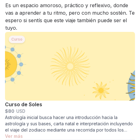
Es un espacio amoroso, práctico y reflexivo, donde
vas a aprender a tu ritmo, pero con mucho sostén. Te
espero si sentís que este viaje también puede ser el
tuyo.
Curso
Curso de Soles
$
80
USD
Astrología inicial busca hacer una introducción hacia la
astrología y sus bases, carta natal e interpretación incluyendo
el viaje del zodiaco mediante una recorrida por todos los
elementos, signos, casas, lunas y ascendentes. ¿Lo mejor de
Ver más