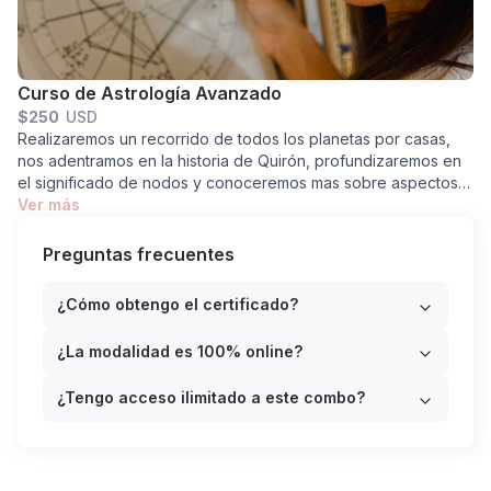
las bases astrológicas y realizando un recorrido por todos los
signos. Así podrás avanzar con el módulo 2 teniendo los
conocimientos básicos necesarios para continuar con lunas y
luego en el módulo 3 con los ascendentes
Curso de Astrología Avanzado
$
250
USD
Realizaremos un recorrido de todos los planetas por casas,
nos adentramos en la historia de Quirón, profundizaremos en
el significado de nodos y conoceremos mas sobre aspectos,
tránsitos y revolución solar.
Ver más
Preguntas frecuentes
¿Cómo obtengo el certificado?
¿La modalidad es 100% online?
¿Tengo acceso ilimitado a este combo?